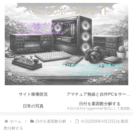
サイト稼働状況
アマチュア無線と自作PC＆サーバー
日付を素因数分解する
日常の写真
今日の日付を”yyyymmdd”形式にして素因数分解します。そして素数とハーシャッド数の判定をします。
ホーム
日付を素因数分解
今日(2026年4月22日)を素因
数分解する