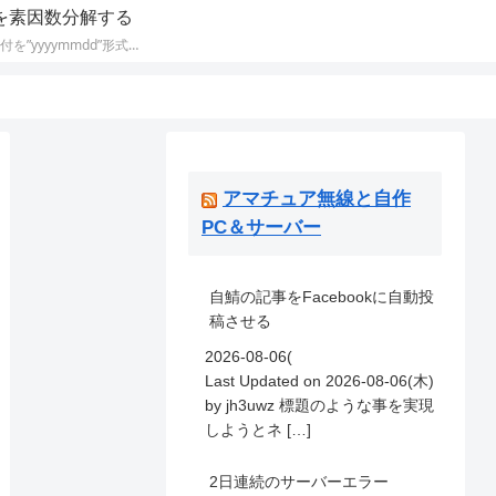
を素因数分解する
今日の日付を”yyyymmdd”形式にして素因数分解します。そして素数とハーシャッド数の判定をします。
アマチュア無線と自作
PC＆サーバー
自鯖の記事をFacebookに自動投
稿させる
2026-08-06(
Last Updated on 2026-08-06(木)
by jh3uwz 標題のような事を実現
しようとネ […]
2日連続のサーバーエラー