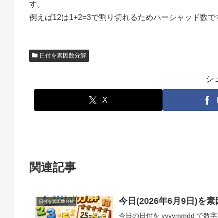
す。
例えば12は1+2=3で割り切れるためハーシャッド数で
日付を素因数分解
シ
X
関連記事
今日(2026年6月9日)
日付を素因数分解
今日の日付を yyyymmdd で数