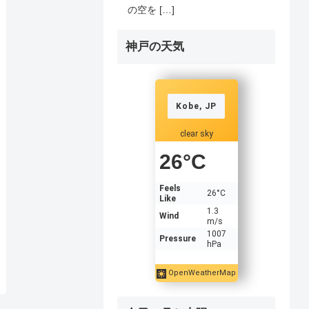
の空を […]
神戸の天気
Kobe, JP
clear sky
26
°C
Feels
26
°C
Like
1.3
Wind
m/s
1007
Pressure
hPa
OpenWeatherMap