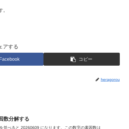
す。
ェアする
Facebook
コピー
heragorou
を素因数分解する
字を並べると 20260609 になります。この数字の素因数は