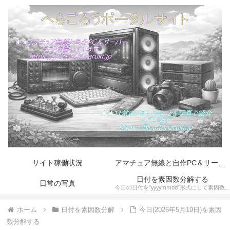
サイト稼働状況
アマチュア無線と自作PC＆サーバー
日付を素因数分解する
日常の写真
今日の日付を”yyyymmdd”形式にして素因数分解します。そして素数とハーシャッド数の判定をします。
ホーム
日付を素因数分解
今日(2026年5月19日)を素因
数分解する