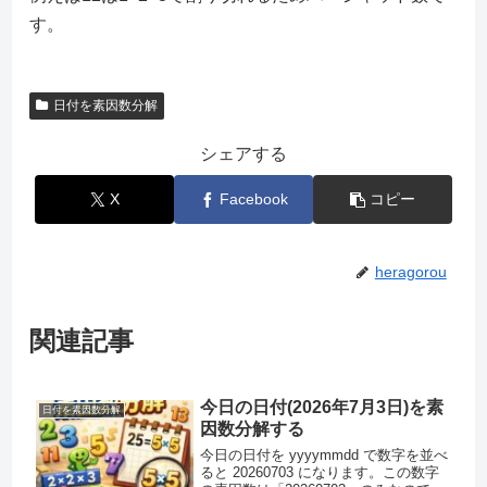
す。
日付を素因数分解
シェアする
X
Facebook
コピー
heragorou
関連記事
今日の日付(2026年7月3日)を素
日付を素因数分解
因数分解する
今日の日付を yyyymmdd で数字を並べ
ると 20260703 になります。この数字