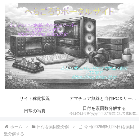
サイト稼働状況
アマチュア無線と自作PC＆サーバー
日付を素因数分解する
日常の写真
今日の日付を”yyyymmdd”形式にして素因数分解します。そして素数とハーシャッド数の判定をします。
ホーム
日付を素因数分解
今日(2026年5月25日)を素因
数分解する